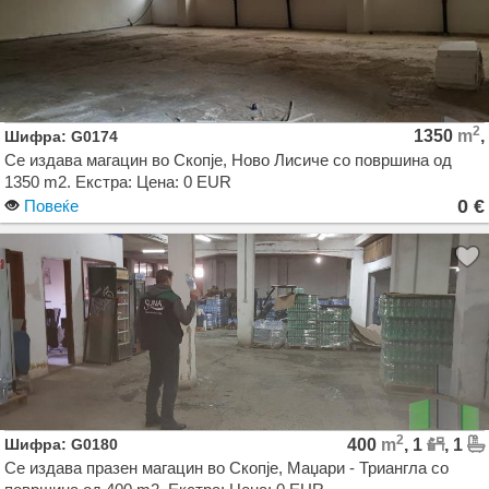
2
1350
m
,
Шифра: G0174
Се издава магацин во Скопје, Ново Лисиче со површина од
1350 m2. Екстра: Цена: 0 EUR
0 €
Повеќе
2
Шифра: G0180
400
m
, 1
, 1
Се издава празен магацин во Скопје, Маџари - Триангла со