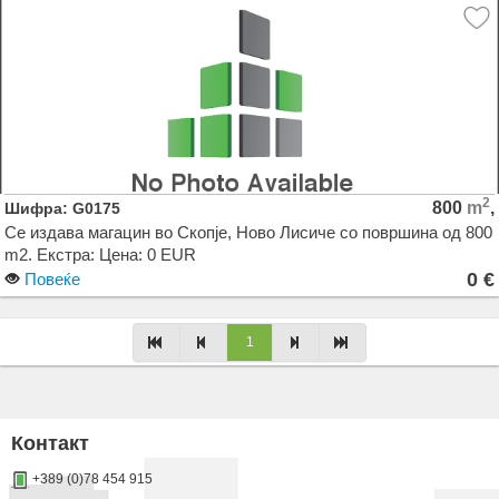
2
800
m
,
Шифра: G0175
Се издава магацин во Скопје, Ново Лисиче со површина од 800
m2. Екстра: Цена: 0 EUR
0 €
Повеќе
Agencija Novel Nedviznosti: Izdavanje i Prodazba na Stanovi, Kuki, Kat od kuka, Kancelarii,
1
Magacini, Dukani vo Skopje, Makedonija. Dokolku barate stan, kuka, deloven prostor ova e
vistinskoto mesto da ja zapocnete vasata potraga.
Контакт
+389 (0)78 454 915