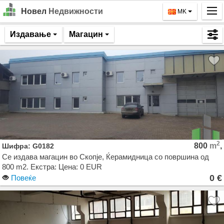
Новел
Недвижности
MK
Почетна
Издавање
Магацин
Барај
Издавање
Продажба
За Нас
Контакт
2
800
m
,
Шифра: G0182
Најава
Се издава магацин во Скопје, Ќерамидница со површина од
800 m2. Екстра: Цена: 0 EUR
MK
0 €
Повеќе
EN
GO!