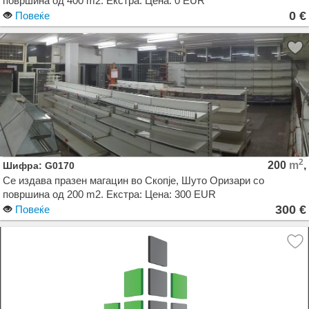
површина од 400 m2. Екстра: Цена: 0 EUR
0 €
Повеќе
2
200
m
,
Шифра: G0170
Се издава празен магацин во Скопје, Шуто Оризари со
површина од 200 m2. Екстра: Цена: 300 EUR
300 €
Повеќе