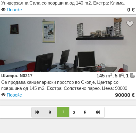
Универзална Сала со површина од 140 m2. Екстра: Клима,
Централно Парно, Лифт, Кујнски елементи, Кујнски апарати,
0 €
Повеќе
Паркинг. Цена: 0 EUR
2
Шифра: N0217
145
m
, 5
, 1
Се продава канцелариски простор во Скопје, Центар со
површина од 145 m2. Екстра: Сопствено парно. Цена: 90000
EUR
90000 €
Повеќе
Agencija Novel Nedviznosti: Izdavanje i Prodazba na Stanovi, Kuki, Kat od kuka, Kancelarii,
2
1
Magacini, Dukani vo Skopje, Makedonija. Dokolku barate stan, kuka, deloven prostor ova e
vistinskoto mesto da ja zapocnete vasata potraga.