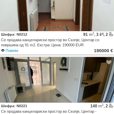
2
Шифра: N0212
91
m
, 3
, 2
Се продава канцелариски простор во Скопје, Центар со
површина од 91 m2. Екстра: Цена: 190000 EUR
190000 €
Повеќе
2
Шифра: N0221
140
m
, 2
Се продава канцелариски простор во Скопје, Центар -