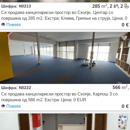
2
Шифра: N0213
285
m
, 2
, 2
Се продава канцелариски простор во Скопје, Центар со
површина од 285 m2. Екстра: Клима, Греење на струја. Цена: 0
EUR
0 €
Повеќе
2
566
m
,
Шифра: N0222
Се продава канцелариски простор во Скопје, Карпош 3 со
површина од 566 m2. Екстра: Цена: 0 EUR
0 €
Повеќе