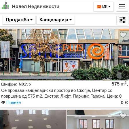
Новел
Недвижности
MK
Почетна
Продажба
Канцеларија
Барај
Издавање
Продажба
За Нас
Контакт
2
575
m
,
Шифра: N0195
Најава
Се продава канцелариски простор во Скопје, Центар со
површина од 575 m2. Екстра: Лифт, Паркинг, Гаража. Цена: 0
MK
EUR
0 €
Повеќе
EN
GO!