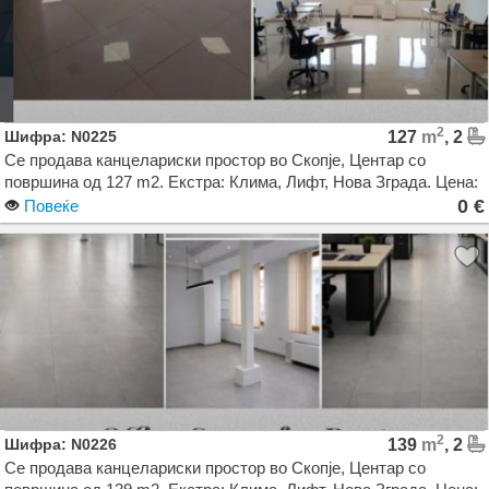
2
Шифра: N0225
127
m
, 2
Се продава канцелариски простор во Скопје, Центар со
површина од 127 m2. Екстра: Клима, Лифт, Нова Зграда. Цена:
0 EUR
0 €
Повеќе
2
Шифра: N0226
139
m
, 2
Се продава канцелариски простор во Скопје, Центар со