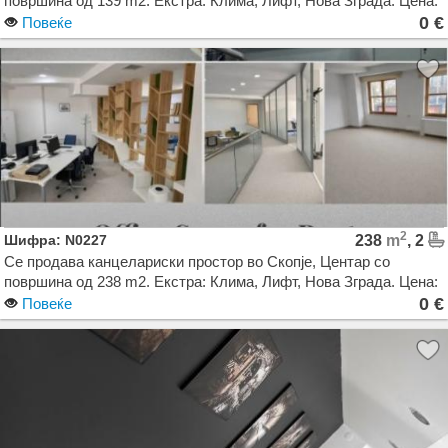
површина од 139 m2. Екстра: Клима, Лифт, Нова Зграда. Цена:
0 EUR
0 €
Повеќе
2
Шифра: N0227
238
m
, 2
Се продава канцелариски простор во Скопје, Центар со
површина од 238 m2. Екстра: Клима, Лифт, Нова Зграда. Цена:
0 EUR
0 €
Повеќе