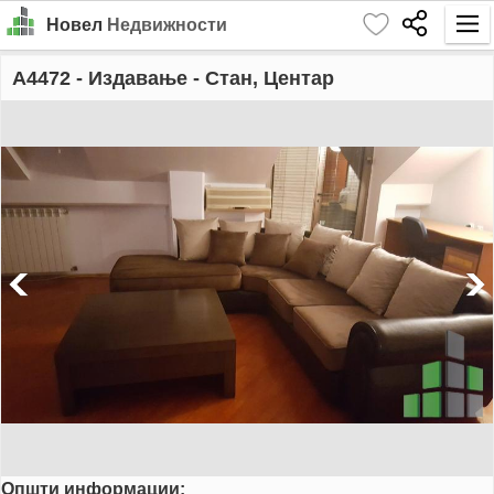
Новел
Недвижности
Почетна
A4472
- Издавање - Стан, Центар
Барај
Издавање
Продажба
За Нас
Контакт
Најава
MK
EN
Општи информации:
GO!