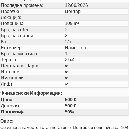
Последна промена:
12/06/2026
Населба:
Центар
Локација:
Површина:
109 m²
Број на соби:
3
Број на спални:
2
Кат:
5/5
Ентериер:
Наместен
Број на купатила:
1
Тераса:
24м2
Централно Парно:
Интернет:
Имотен лист:
Лифт:
Финансиски Информации:
Цена:
500 €
Депозит:
500 €
Провизија:
50%
Опис:
Се издава наместен стан во Скопје, Центар со површина од 109