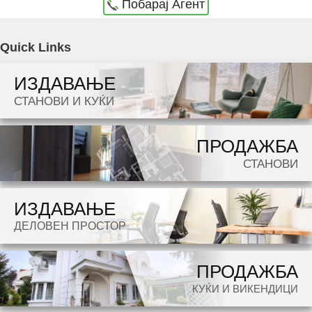
Побарај Агент
Agencija Novel Nedviznosti: Se izdava namesten stan vo Skopje, Centar so povrshina od
Quick Links
109 m2. Ekstra: Lift, Centralno Parno, Internet. Cena: 500 EUR
ИЗДАВАЊЕ
Dokolku barate stan, kuka, deloven prostor ova e vistinskoto mesto da ja zapocnete vasata
СТАНОВИ И КУЌИ
potraga.
ПРОДАЖБА
СТАНОВИ
ИЗДАВАЊЕ
ДЕЛОВЕН ПРОСТОР
ПРОДАЖБА
КУЌИ И ВИКЕНДИЦИ