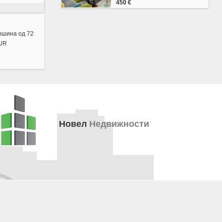
450 €
ршина од 72
EUR
Новел
Недвижности