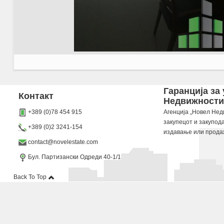
Agencija Novel Nedviznosti: Se izdava namesten stan vo Skopje, Centar so povrshina od 72
Гаранција за
Контакт
Недвижности“
Dokolku barate stan, kuka, deloven prostor ova e vistinskoto mesto da ja zapocnete vasata
+389 (0)78 454 915
Агенција „Новел Недв
закупецот и закупод
+389 (0)2 3241-154
издавање или прода
contact@novelestate.com
Бул. Партизански Одреди 40-1/1
Back To Top