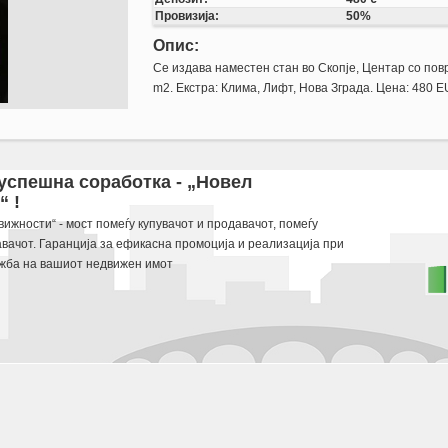
Провизија:
50%
Опис:
Се издава наместен стан во Скопје, Центар со пов
m2. Екстра: Клима, Лифт, Нова Зграда. Цена: 480 
 m2. Ekstra: Klima, Lift, Nova Zgrada. Cena: 480 EUR
 успешна соработка - „Новел
 !
 potraga.
ижности“ - мост помеѓу купувачот и продавачот, помеѓу
авачот. Гаранција за ефикасна промоција и реализација при
жба на вашиот недвижен имот