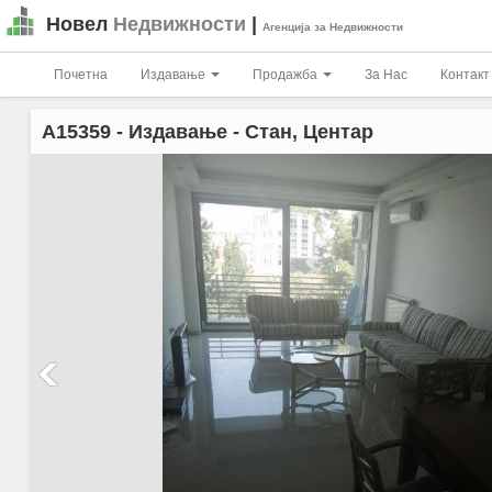
Новел
Недвижности
|
Агенција за Недвижности
Почетна
Издавање
Продажба
За Нас
Контакт
A15359
- Издавање - Стан, Центар