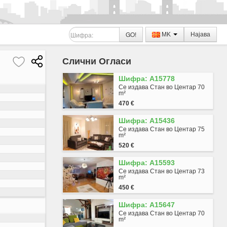
GO!
MK
Најава
Слични Огласи
Шифра: A15778
Се издава Стан во Центар 70
m²
470 €
Шифра: A15436
Се издава Стан во Центар 75
m²
520 €
Шифра: A15593
Се издава Стан во Центар 73
m²
450 €
Шифра: A15647
Се издава Стан во Центар 70
m²