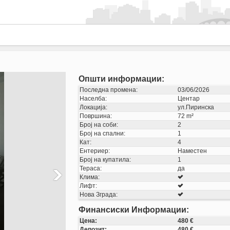
Општи информации:
Последна промена:
03/06/2026
Населба:
Центар
Локација:
ул.Пиринска
Површина:
72 m²
Број на соби:
2
Број на спални:
1
Кат:
4
Ентериер:
Наместен
Број на купатила:
1
Тераса:
да
Клима:
Лифт:
Нова Зграда:
Финансиски Информации:
Цена:
480 €
Депозит:
480 €