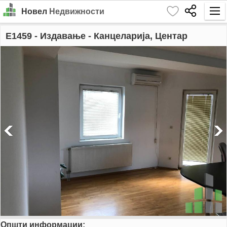
Новел
Недвижности
Почетна
E1459
- Издавање - Канцеларија, Центар
Барај
Издавање
Продажба
За Нас
Контакт
Најава
MK
EN
Општи информации:
GO!