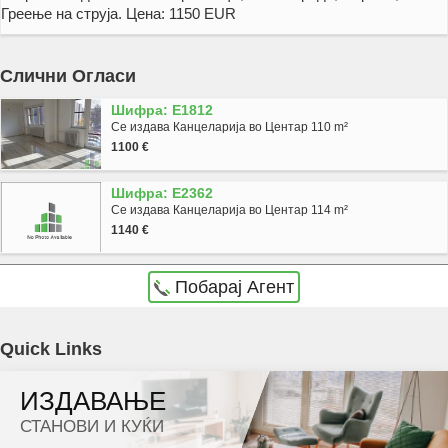
Греење на струја. Цена: 1150 EUR
Слични Огласи
Шифра: E1812
Се издава Канцеларија во Центар 110 m²
1100 €
Шифра: E2362
Се издава Канцеларија во Центар 114 m²
1140 €
Побарај Агент
Agencija Novel Nedviznosti: Se izdava prazen kancelariski prostor vo Skopje, Centar so
Quick Links
povrshina od 111 m2. Ekstra: Lift, Nova Zgrada, Parking, Greenje na struja. Cena: 1150 EUR
ИЗДАВАЊЕ
Dokolku barate stan, kuka, deloven prostor ova e vistinskoto mesto da ja zapocnete vasata
СТАНОВИ И КУЌИ
potraga.