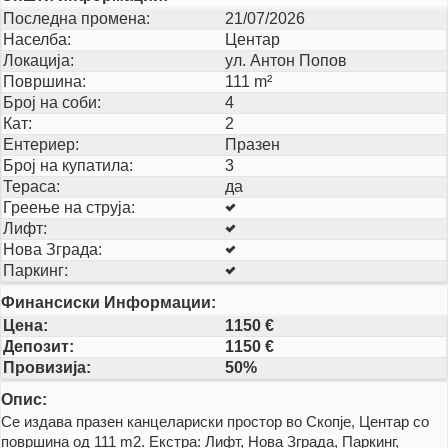
Последна промена:
21/07/2026
Населба:
Центар
Локација:
ул. Антон Попов
Површина:
111 m²
Број на соби:
4
Кат:
2
Ентериер:
Празен
Број на купатила:
3
Тераса:
да
Греење на струја:
Лифт:
Нова Зграда:
Паркинг:
Финансиски Информации:
Цена:
1150 €
Депозит:
1150 €
Провизија:
50%
Опис:
Се издава празен канцелариски простор во Скопје, Центар со
површина од 111 m2. Екстра: Лифт, Нова Зграда, Паркинг,