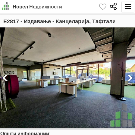
Новел
Недвижности
Почетна
E2817
- Издавање - Канцеларија, Тафталиџе 2
Барај
Издавање
Продажба
За Нас
Контакт
Најава
MK
EN
Општи информации:
GO!