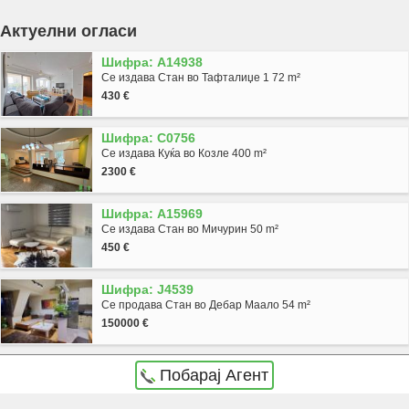
Актуелни огласи
Шифра: A14938
Се издава Стан во Тафталиџе 1 72 m²
430 €
Шифра: C0756
Се издава Куќа во Козле 400 m²
2300 €
Шифра: A15969
Се издава Стан во Мичурин 50 m²
450 €
Шифра: J4539
Се продава Стан во Дебар Маало 54 m²
150000 €
Побарај Агент