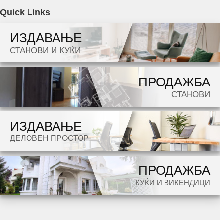
Agencija Novel Nedviznosti: Se izdava namesten kancelariski prostor vo Skopje, Taftalidje
Quick Links
2 so povrshina od 423 m2. Ekstra: Klima, Sopstveno parno, Nova Zgrada. Cena: 0 EUR
ИЗДАВАЊЕ
Dokolku barate stan, kuka, deloven prostor ova e vistinskoto mesto da ja zapocnete vasata
СТАНОВИ И КУЌИ
potraga.
ПРОДАЖБА
СТАНОВИ
ИЗДАВАЊЕ
ДЕЛОВЕН ПРОСТОР
ПРОДАЖБА
КУЌИ И ВИКЕНДИЦИ