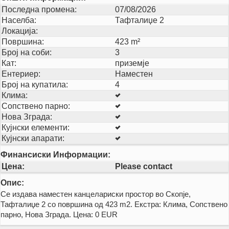
Последна промена:
07/08/2026
Населба:
Тафталиџе 2
Локација:
Површина:
423 m²
Број на соби:
3
Кат:
приземје
Ентериер:
Наместен
Број на купатила:
4
Клима:
Сопствено парно:
Нова Зграда:
Кујнски елементи:
Кујнски апарати:
Финансиски Информации:
Цена:
Please contact
Опис:
Се издава наместен канцелариски простор во Скопје,
Тафталиџе 2 со површина од 423 m2. Екстра: Клима, Сопствено
парно, Нова Зграда. Цена: 0 EUR