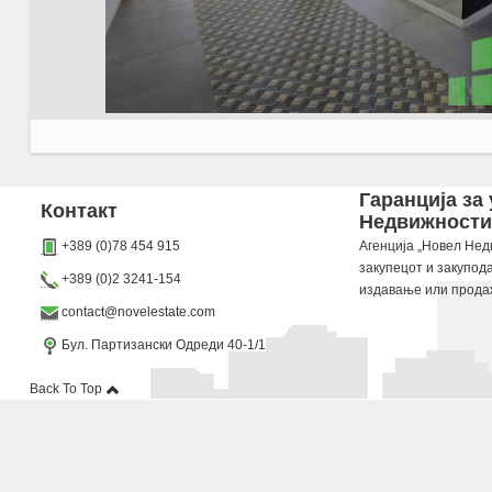
Agencija Novel Nedviznosti: Se izdava prazen lokal vo Skopje, Centar so povrshina od 130
Гаранција за
Контакт
Недвижности“
Dokolku barate stan, kuka, deloven prostor ova e vistinskoto mesto da ja zapocnete vasata
+389 (0)78 454 915
Агенција „Новел Недв
закупецот и закупод
+389 (0)2 3241-154
издавање или прода
contact@novelestate.com
Бул. Партизански Одреди 40-1/1
Back To Top