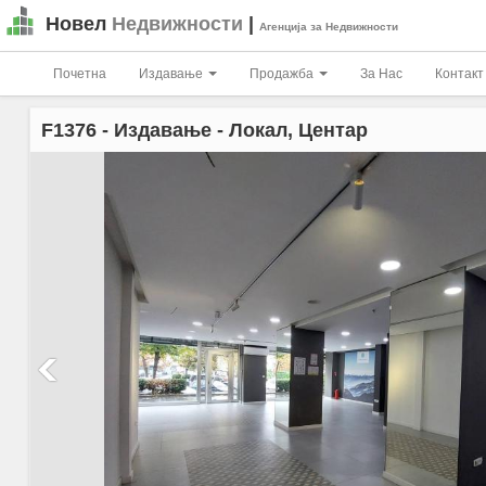
Новел
Недвижности
|
Агенција за Недвижности
Почетна
Издавање
Продажба
За Нас
Контакт
F1376
- Издавање - Локал, Центар