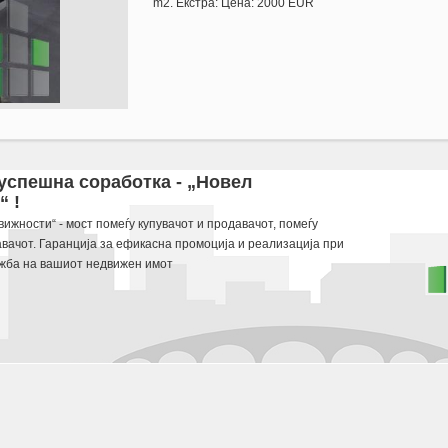
m2. Екстра: Цена: 2000 EUR
 m2. Ekstra: Cena: 2000 EUR
 успешна соработка - „Новел
 !
 potraga.
ижности“ - мост помеѓу купувачот и продавачот, помеѓу
авачот. Гаранција за ефикасна промоција и реализација при
жба на вашиот недвижен имот