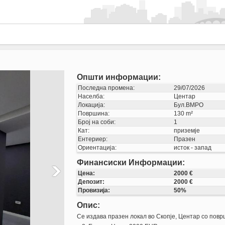
Општи информации:
Последна промена:
29/07/2026
Населба:
Центар
Локација:
Бул.ВМРО
Површина:
130 m²
Број на соби:
1
Кат:
приземје
Ентериер:
Празен
Ориентација:
исток - запад
Финансиски Информации:
Цена:
2000 €
Депозит:
2000 €
Провизија:
50%
Опис:
Се издава празен локал во Скопје, Центар со повр