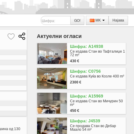
GO!
MK
Најава
Актуелни огласи
Шифра: A14938
Се издава Стан во Тафталиџе 1
72 m²
430 €
Шифра: C0756
Се издава Куќа во Козле 400 m²
2300 €
Шифра: A15969
Се издава Стан во Мичурин 50
m²
450 €
Шифра: J4539
Се продава Стан во Дебар
шина од 130
Маало 54 m²