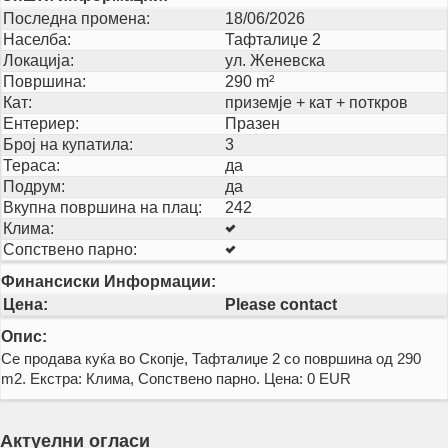
Последна промена:
18/06/2026
Населба:
Тафталиџе 2
Локација:
ул. Женевска
Површина:
290 m²
Кат:
приземје + кат + поткров
Ентериер:
Празен
Број на купатила:
3
Тераса:
да
Подрум:
да
Вкупна површина на плац:
242
Клима:
Сопствено парно:
Финансиски Информации:
Цена:
Please contact
Опис:
Се продава куќа во Скопје, Тафталиџе 2 со површина од 290
m2. Екстра: Клима, Сопствено парно. Цена: 0 EUR
Актуелни огласи