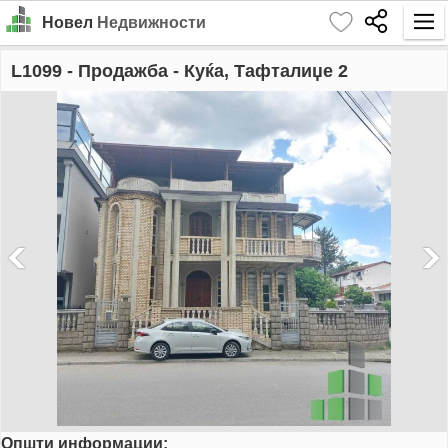
Новел
Недвижности
Почетна
L1099
- Продажба - Куќа, Тафталиџе 2
Барај
Издавање
Продажба
За Нас
Контакт
Најава
MK
EN
Општи информации:
GO!