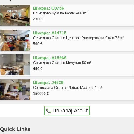
Шифра: C0756
Се издава Куќа во Козле 400 m²
2300 €
Шифра: A14715
Се издава Стан во Центар - Универзална Сала 73 m²
500 €
Шифра: A15969
Се издава Стан во Мичурин 50 m²
450 €
Шифра: J4539
Се продава Стан во Дебар Маало 54 m²
150000 €
Побарај Агент
Agencija Novel Nedviznosti: Se prodava kukja vo Skopje, Taftalidje 2 so povrshina od 290
Quick Links