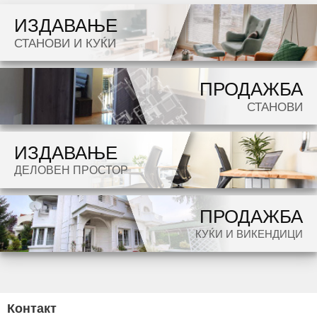
m2. Ekstra: Klima, Sopstveno parno. Cena: 0 EUR
ИЗДАВАЊЕ
Dokolku barate stan, kuka, deloven prostor ova e vistinskoto mesto da ja zapocnete vasata
СТАНОВИ И КУЌИ
potraga.
ПРОДАЖБА
СТАНОВИ
ИЗДАВАЊЕ
ДЕЛОВЕН ПРОСТОР
ПРОДАЖБА
КУЌИ И ВИКЕНДИЦИ
Контакт