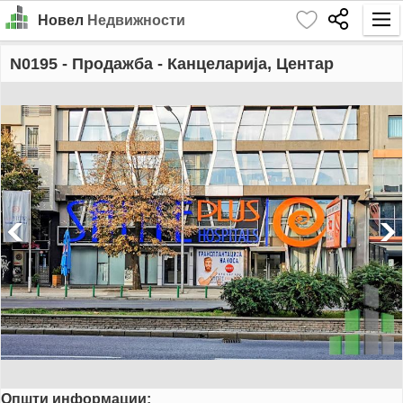
Новел
Недвижности
Почетна
N0195
- Продажба - Канцеларија, Центар
Барај
Издавање
Продажба
За Нас
Контакт
Најава
MK
EN
Општи информации:
GO!