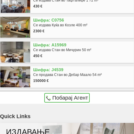
Се издава Стан во Тафталиџе 1 72 m²
430 €
Шифра: C0756
Се издава Куќа во Козле 400 m²
2300 €
Шифра: A15969
Се издава Стан во Мичурин 50 m²
450 €
Шифра: J4539
Се продава Стан во Дебар Маало 54 m²
150000 €
Побарај Агент
Agencija Novel Nedviznosti: Se prodava kancelariski prostor vo Skopje, Centar so
Quick Links
povrshina od 575 m2. Ekstra: Lift, Parking, Garaza. Cena: 0 EUR
ИЗДАВАЊЕ
Dokolku barate stan, kuka, deloven prostor ova e vistinskoto mesto da ja zapocnete vasata