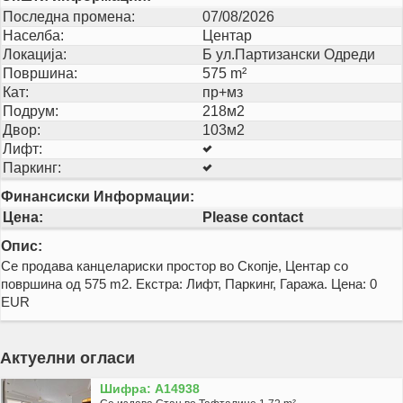
Последна промена:
07/08/2026
Населба:
Центар
Локација:
Б ул.Партизански Одреди
Површина:
575 m²
Кат:
пр+мз
Подрум:
218м2
Двор:
103м2
Лифт:
Паркинг:
Финансиски Информации:
Цена:
Please contact
Опис:
Се продава канцелариски простор во Скопје, Центар со
површина од 575 m2. Екстра: Лифт, Паркинг, Гаража. Цена: 0
EUR
Актуелни огласи
Шифра: A14938