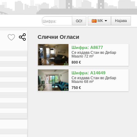
GO!
MK
Најава
Слични Огласи
Шифра: A8677
Се издава Стан во Дебар
Маало 72 m²
800 €
Шифра: A14649
Се издава Стан во Дебар
Маало 68 m²
750 €