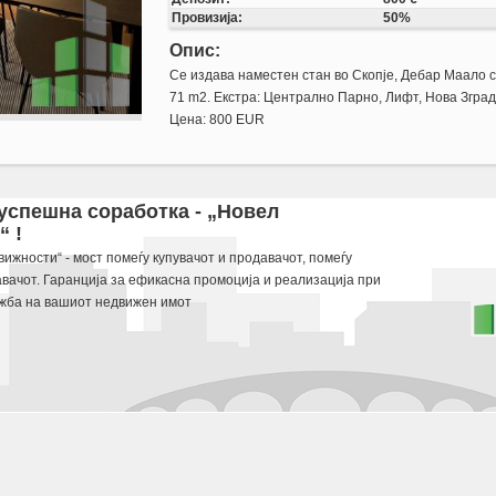
Провизија:
50%
Опис:
Се издава наместен стан во Скопје, Дебар Маало 
71 m2. Екстра: Централно Парно, Лифт, Нова Зград
Цена: 800 EUR
od 71 m2. Ekstra: Centralno Parno, Lift, Nova Zgrada, Garaza. Cena: 800 EUR
 успешна соработка - „Новел
 !
 potraga.
ижности“ - мост помеѓу купувачот и продавачот, помеѓу
авачот. Гаранција за ефикасна промоција и реализација при
жба на вашиот недвижен имот