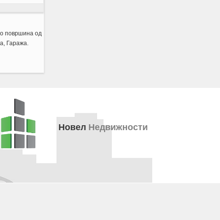
со површина од
а, Гаража.
Новел
Недвижности