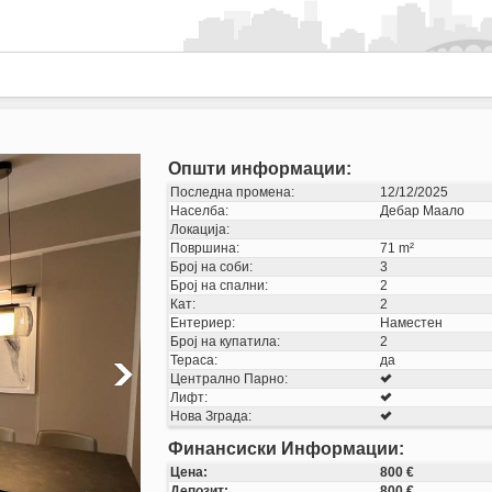
Општи информации:
Последна промена:
12/12/2025
Населба:
Дебар Маало
Локација:
Површина:
71 m²
Број на соби:
3
Број на спални:
2
Кат:
2
Ентериер:
Наместен
Број на купатила:
2
Тераса:
да
Централно Парно:
Лифт:
Нова Зграда:
Финансиски Информации:
Цена:
800 €
Депозит:
800 €