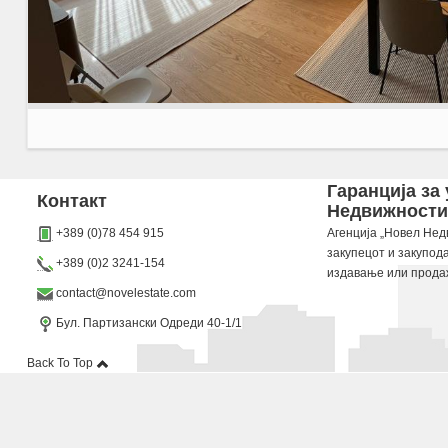
Agencija Novel Nedviznosti: Se izdava namesten stan vo Skopje, Debar Maalo so povrshina 
Гаранција за
Контакт
Недвижности“
Dokolku barate stan, kuka, deloven prostor ova e vistinskoto mesto da ja zapocnete vasata
+389 (0)78 454 915
Агенција „Новел Недв
закупецот и закупод
+389 (0)2 3241-154
издавање или прода
contact@novelestate.com
Бул. Партизански Одреди 40-1/1
Back To Top