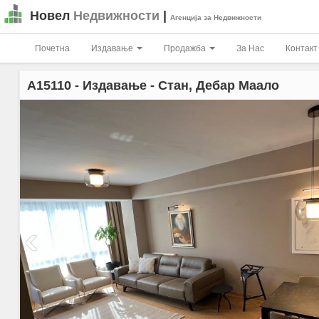
Новел
Недвижности
|
Агенција за Недвижности
Почетна
Издавање
Продажба
За Нас
Контакт
A15110
- Издавање - Стан, Дебар Маало