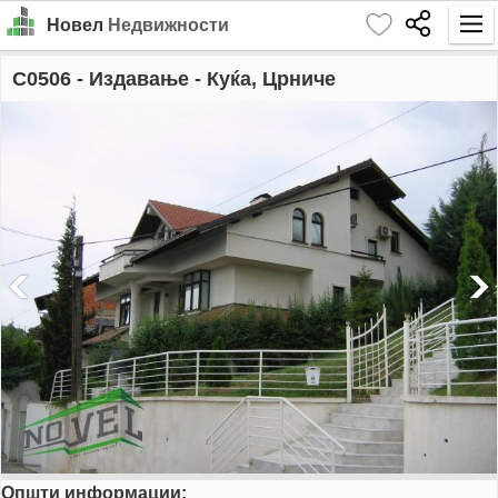
Новел
Недвижности
Почетна
C0506
- Издавање - Куќа, Црниче
Барај
Издавање
Продажба
За Нас
Контакт
Најава
MK
EN
Општи информации:
GO!