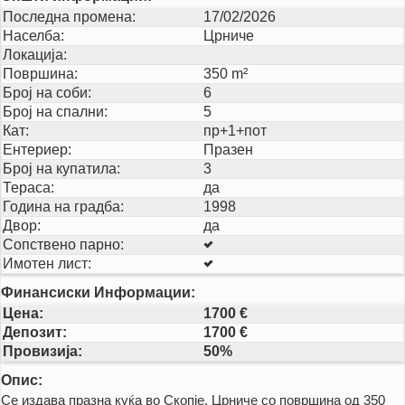
Последна промена:
17/02/2026
Населба:
Црниче
Локација:
Површина:
350 m²
Број на соби:
6
Број на спални:
5
Кат:
пр+1+пот
Ентериер:
Празен
Број на купатила:
3
Тераса:
да
Година на градба:
1998
Двор:
да
Сопствено парно:
Имотен лист:
Финансиски Информации:
Цена:
1700 €
Депозит:
1700 €
Провизија:
50%
Опис:
Се издава празна куќа во Скопје, Црниче со површина од 350