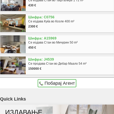
Се издава Стан во Тафталиџе 1 72 m²
430 €
Шифра: C0756
Се издава Куќа во Козле 400 m²
2300 €
Шифра: A15969
Се издава Стан во Мичурин 50 m²
450 €
Шифра: J4539
Се продава Стан во Дебар Маало 54 m²
150000 €
Побарај Агент
Agencija Novel Nedviznosti: Se izdava prazna kukja vo Skopje, Crniche so povrshina od
Quick Links
350 m2. Ekstra: Kujnski elementi, Kujnski aparati, Sopstveno parno, Parking, Garaza,
ИЗДАВАЊЕ
Bazen. Cena: 1700 EUR