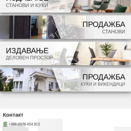
СТАНОВИ И КУЌИ
Dokolku barate stan, kuka, deloven prostor ova e vistinskoto mesto da ja zapocnete vasata
ПРОДАЖБА
potraga.
СТАНОВИ
ИЗДАВАЊЕ
ДЕЛОВЕН ПРОСТОР
ПРОДАЖБА
КУЌИ И ВИКЕНДИЦИ
Контакт
+389 (0)78 454 915