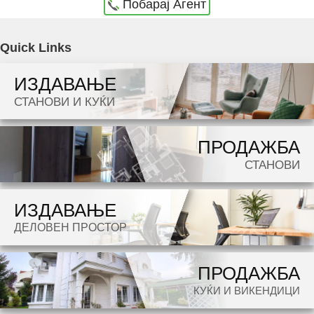
Побарај Агент
Agencija Novel Nedviznosti: Se prodava namesten stan vo Skopje, Hrom so povrshina od
Quick Links
57 m2. Ekstra: Klima, Nova Zgrada. Cena: 102000 EUR
ИЗДАВАЊЕ
Dokolku barate stan, kuka, deloven prostor ova e vistinskoto mesto da ja zapocnete vasata
СТАНОВИ И КУЌИ
potraga.
ПРОДАЖБА
СТАНОВИ
ИЗДАВАЊЕ
ДЕЛОВЕН ПРОСТОР
ПРОДАЖБА
КУЌИ И ВИКЕНДИЦИ