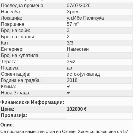
Последна промена:
07/07/2026
Населба:
Хром
Локација:
ул.Ибе Паликуќа
Површина:
57 m²
Број на соби:
3
Број на спални:
2
Кат:
3/3
Ентериер:
Наместен
Број на купатила:
1
Тераса:
3м2
Подрум:
да
Ориентација:
исток-југ-запад
Година на градба:
2018
Клима:
Нова Зграда:
Финансиски Информации:
Цена:
102000 €
Провизија:
Опис:
Се продава наместен стан во Скопје, Хром со површина од 57