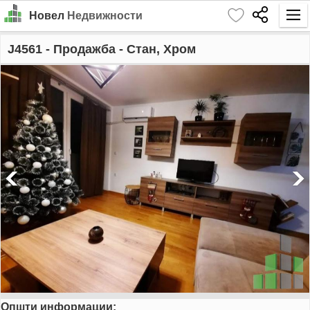
Новел
Недвижности
Почетна
J4561
- Продажба - Стан, Хром
Барај
Издавање
Продажба
За Нас
Контакт
Најава
MK
EN
Општи информации:
GO!