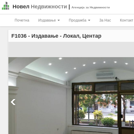
Новел
Недвижности
|
Агенција за Недвижности
Почетна
Издавање
Продажба
За Нас
Контакт
F1036
- Издавање - Локал, Центар