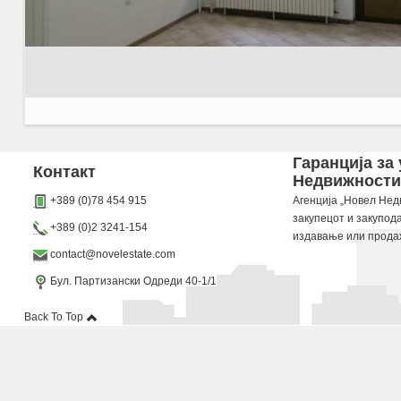
Agencija Novel Nedviznosti: Se izdava prazen lokal vo Skopje, Centar so povrshina od 28 
Гаранција за
Контакт
Недвижности“
Dokolku barate stan, kuka, deloven prostor ova e vistinskoto mesto da ja zapocnete vasata
+389 (0)78 454 915
Агенција „Новел Недв
закупецот и закупод
+389 (0)2 3241-154
издавање или прода
contact@novelestate.com
Бул. Партизански Одреди 40-1/1
Back To Top