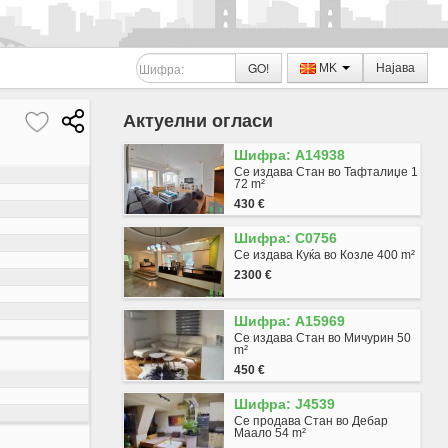
GO!
MK
Најава
Актуелни огласи
Шифра: A14938
Се издава Стан во Тафталиџе 1
72 m²
430 €
Шифра: C0756
Се издава Куќа во Козле 400 m²
2300 €
Шифра: A15969
Се издава Стан во Мичурин 50
m²
450 €
Шифра: J4539
Се продава Стан во Дебар
Маало 54 m²