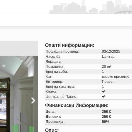
Општи информации:
Последна промена:
03/12/2025
Населба:
Центар
Локација:
Површина:
28 m²
Број на соби:
1
Кат:
високо приземје
Ентериер:
Празен
Број на купатила:
1
Клима:
Централно Парно:
Финансиски Информации:
Цена:
250 €
Депозит:
250 €
Провизија:
50%
Опис: