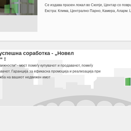
Се издава празен локал во Скопје, Центар со повр
Екстра: Клима, Централно Парно, Камера, Аларм. 
m2. Ekstra: Klima, Centralno Parno, Kamera, Alarm. Cena: 250 EUR
 успешна соработка - „Новел
 !
 potraga.
ижности“ - мост помеѓу купувачот и продавачот, помеѓу
авачот. Гаранција за ефикасна промоција и реализација при
жба на вашиот недвижен имот