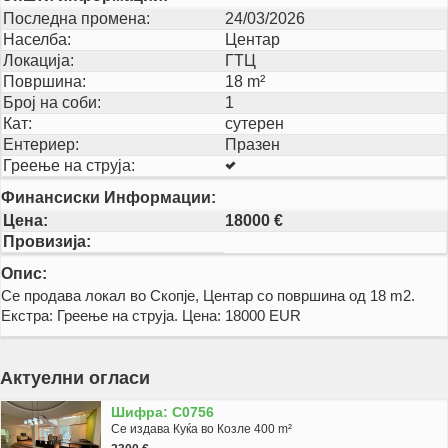
Последна промена:
24/03/2026
Населба:
Центар
Локација:
ГТЦ
Површина:
18 m²
Број на соби:
1
Кат:
сутерен
Ентериер:
Празен
Греење на струја:
Финансиски Информации:
Цена:
18000 €
Провизија:
Опис:
Се продава локал во Скопје, Центар со површина од 18 m2.
Екстра: Греење на струја. Цена: 18000 EUR
Актуелни огласи
Шифра: C0756
Се издава Куќа во Козле 400 m²