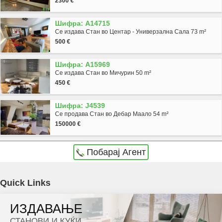
2300 €
Шифра: A14715
Се издава Стан во Центар - Универзална Сала 73 m²
500 €
Шифра: A15969
Се издава Стан во Мичурин 50 m²
450 €
Шифра: J4539
Се продава Стан во Дебар Маало 54 m²
150000 €
Побарај Агент
Agencija Novel Nedviznosti: Se prodava lokal vo Skopje, Centar so povrshina od 18 m2.
Quick Links
Ekstra: Greenje na struja. Cena: 18000 EUR
ИЗДАВАЊЕ
Dokolku barate stan, kuka, deloven prostor ova e vistinskoto mesto da ja zapocnete vasata
СТАНОВИ И КУЌИ