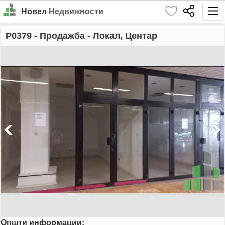
Новел
Недвижности
Почетна
P0379
- Продажба - Локал, Центар
Барај
Издавање
Продажба
За Нас
Контакт
Најава
MK
EN
Општи информации:
GO!