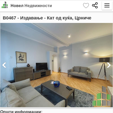
Новел
Недвижности
Почетна
B0467
- Издавање - Кат од куќа, Црниче
Барај
Издавање
Продажба
За Нас
Контакт
Најава
MK
EN
Општи информации:
GO!