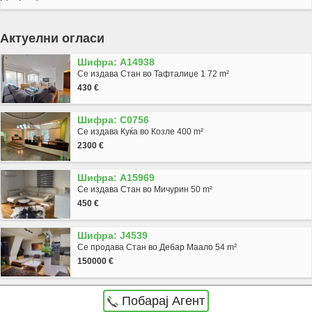
Актуелни огласи
Шифра: A14938
Се издава Стан во Тафталиџе 1 72 m²
430 €
Шифра: C0756
Се издава Куќа во Козле 400 m²
2300 €
Шифра: A15969
Се издава Стан во Мичурин 50 m²
450 €
Шифра: J4539
Се продава Стан во Дебар Маало 54 m²
150000 €
Побарај Агент