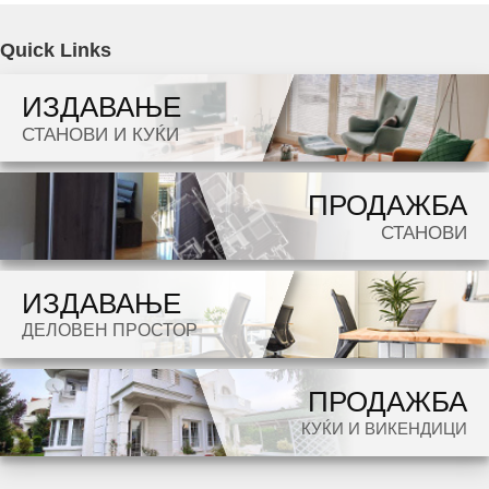
Agencija Novel Nedviznosti: Se izdava namesten kat od kukja vo Skopje, Crniche so
Quick Links
povrshina od 100 m2. Ekstra: Klima, Greenje na struja, Parking, Garaza, Dvor. Cena: 850
ИЗДАВАЊЕ
EUR
СТАНОВИ И КУЌИ
Dokolku barate stan, kuka, deloven prostor ova e vistinskoto mesto da ja zapocnete vasata
ПРОДАЖБА
potraga.
СТАНОВИ
ИЗДАВАЊЕ
ДЕЛОВЕН ПРОСТОР
ПРОДАЖБА
КУЌИ И ВИКЕНДИЦИ