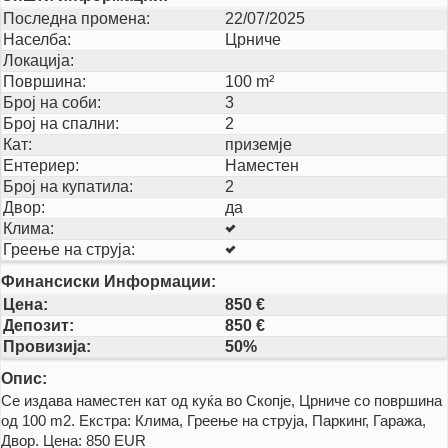
Последна промена:
22/07/2025
Населба:
Црниче
Локација:
Површина:
100 m²
Број на соби:
3
Број на спални:
2
Кат:
приземје
Ентериер:
Наместен
Број на купатила:
2
Двор:
да
Клима:
Греење на струја:
Финансиски Информации:
Цена:
850 €
Депозит:
850 €
Провизија:
50%
Опис:
Се издава наместен кат од куќа во Скопје, Црниче со површина
од 100 m2. Екстра: Клима, Греење на струја, Паркинг, Гаража,
Двор. Цена: 850 EUR