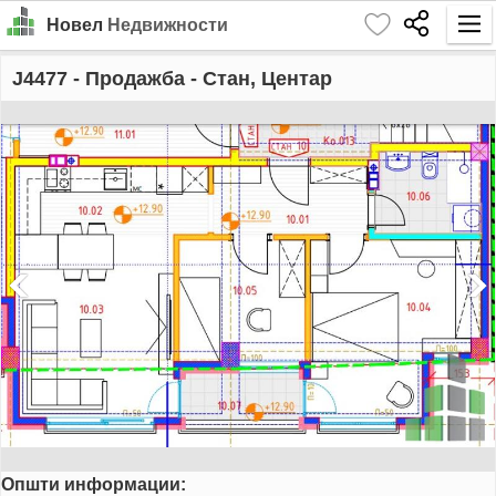
Новел
Недвижности
Почетна
J4477
- Продажба - Стан, Центар
Барај
Издавање
Продажба
За Нас
Контакт
Најава
MK
EN
Општи информации:
GO!