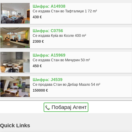
Шифра: A14938
Се издава Стан во Тафталиџе 1 72 m²
430 €
Шифра: C0756
Се издава Куќа во Козле 400 m²
2300 €
Шифра: A15969
Се издава Стан во Мичурин 50 m²
450 €
Шифра: J4539
Се продава Стан во Дебар Маало 54 m²
150000 €
Побарај Агент
Agencija Novel Nedviznosti: Se prodava stan vo Skopje, Centar so povrshina od 61 m2.
Quick Links
Ekstra: Cena: 152500 EUR